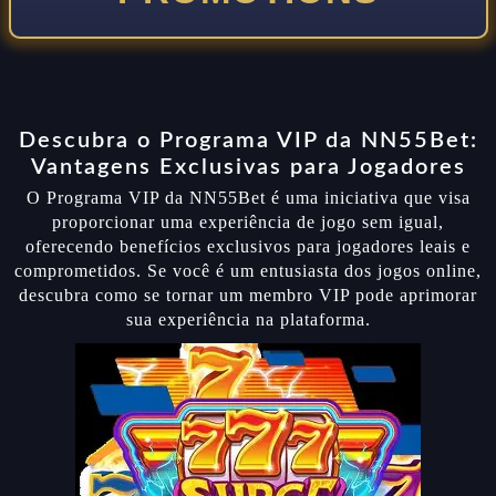
Descubra o Programa VIP da NN55Bet:
Vantagens Exclusivas para Jogadores
O Programa VIP da NN55Bet é uma iniciativa que visa
proporcionar uma experiência de jogo sem igual,
oferecendo benefícios exclusivos para jogadores leais e
comprometidos. Se você é um entusiasta dos jogos online,
descubra como se tornar um membro VIP pode aprimorar
sua experiência na plataforma.