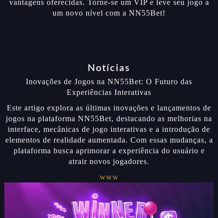
vantagens oferecidas. Torne-se um VIP e leve seu jogo a
um novo nível com a NN55Bet!
Notícias
Inovações de Jogos na NN55Bet: O Futuro das
Experiências Interativas
Este artigo explora as últimas inovações e lançamentos de
jogos na plataforma NN55Bet, destacando as melhorias na
interface, mecânicas de jogo interativas e a introdução de
elementos de realidade aumentada. Com essas mudanças, a
plataforma busca aprimorar a experiência do usuário e
atrair novos jogadores.
www