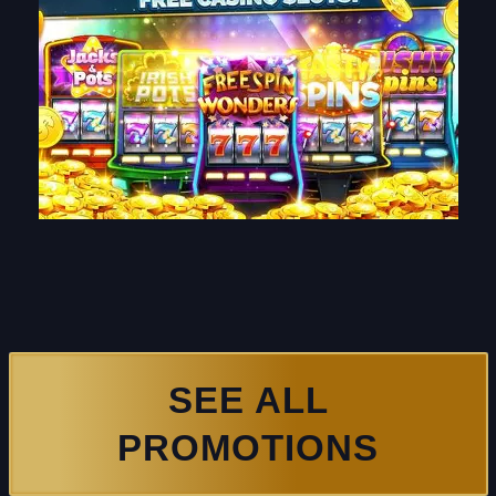
SEE ALL
PROMOTIONS