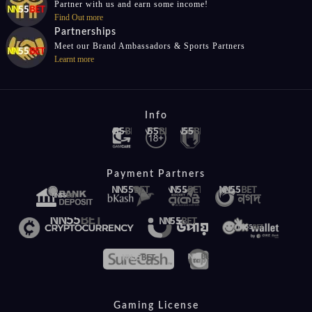
Partner with us and earn some income!
Find Out more
Partnerships
Meet our Brand Ambassadors & Sports Partners
Learnt more
Info
Payment Partners
Gaming License