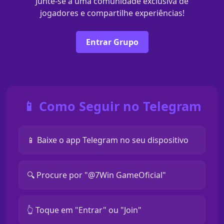
Junte-se a uma comunidade exclusiva de
jogadores e compartilhe experiências!
Entrar Grupo
📱 Como Seguir no Telegram
📱 Baixe o app Telegram no seu dispositivo
🔍 Procure por "@7Win GameOficial"
👆 Toque em "Entrar" ou "Join"