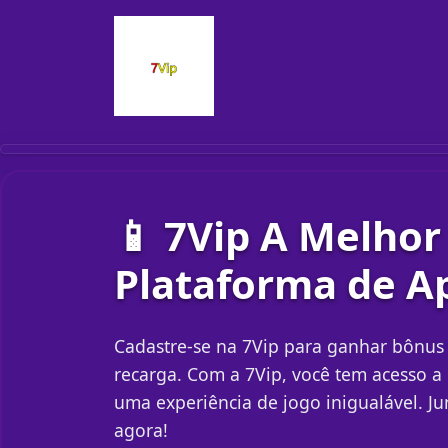
📱 7Vip A Melhor
Plataforma de A
Cadastre-se na 7Vip para ganhar bônus
recarga. Com a 7Vip, você tem acesso a
uma experiência de jogo inigualável. J
agora!