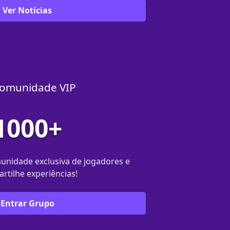
Ver Notícias
Comunidade VIP
1000+
unidade exclusiva de jogadores e
rtilhe experiências!
Entrar Grupo