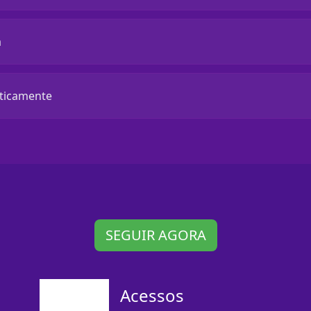
a
aticamente
SEGUIR AGORA
Acessos