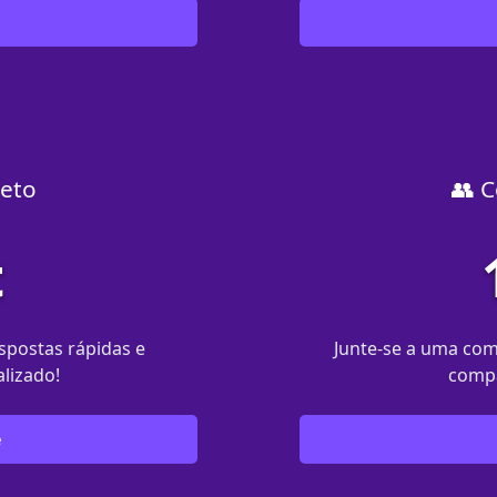
reto
👥 
t
espostas rápidas e
Junte-se a uma com
lizado!
compa
e