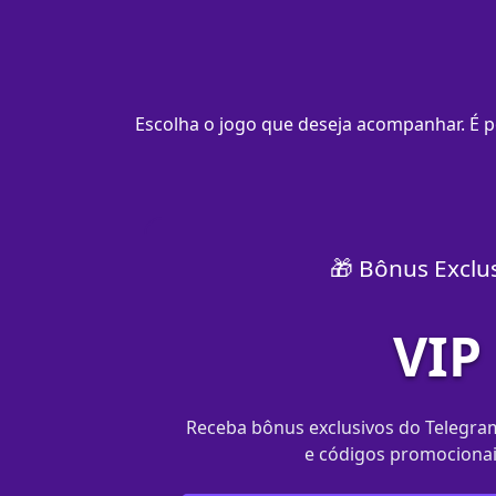
Escolha o jogo que deseja acompanhar. É po
🎁 Bônus Exclu
VIP
Receba bônus exclusivos do Telegra
e códigos promocionai