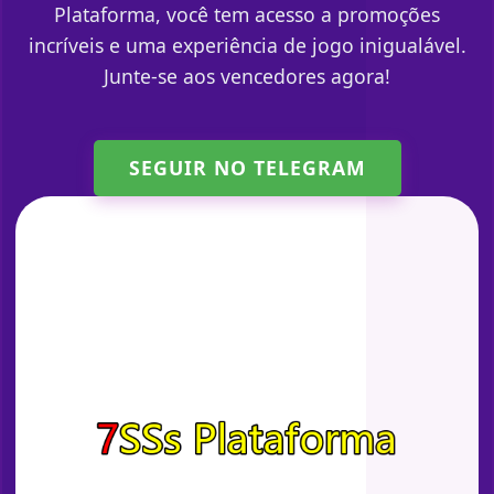
Plataforma, você tem acesso a promoções
incríveis e uma experiência de jogo inigualável.
Junte-se aos vencedores agora!
SEGUIR NO TELEGRAM