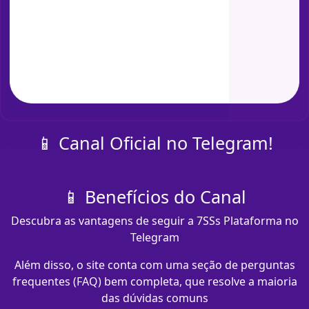
📱 Canal Oficial no Telegram!
📱 Benefícios do Canal
Descubra as vantagens de seguir a 7SSs Plataforma no
Telegram
Além disso, o site conta com uma seção de perguntas
frequentes (FAQ) bem completa, que resolve a maioria
das dúvidas comuns