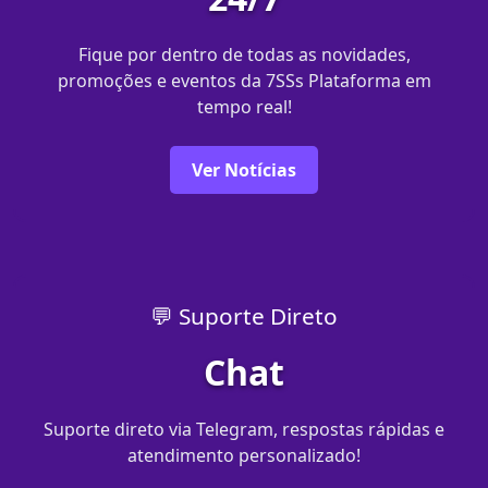
Fique por dentro de todas as novidades,
promoções e eventos da 7SSs Plataforma em
tempo real!
Ver Notícias
💬 Suporte Direto
Chat
Suporte direto via Telegram, respostas rápidas e
atendimento personalizado!