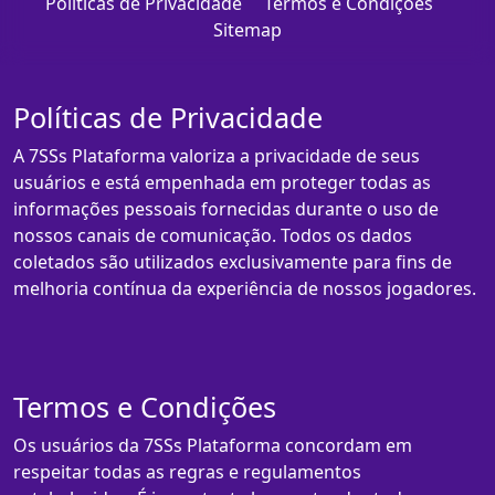
Políticas de Privacidade
Termos e Condições
Sitemap
Políticas de Privacidade
A 7SSs Plataforma valoriza a privacidade de seus
usuários e está empenhada em proteger todas as
informações pessoais fornecidas durante o uso de
nossos canais de comunicação. Todos os dados
coletados são utilizados exclusivamente para fins de
melhoria contínua da experiência de nossos jogadores.
Termos e Condições
Os usuários da 7SSs Plataforma concordam em
respeitar todas as regras e regulamentos