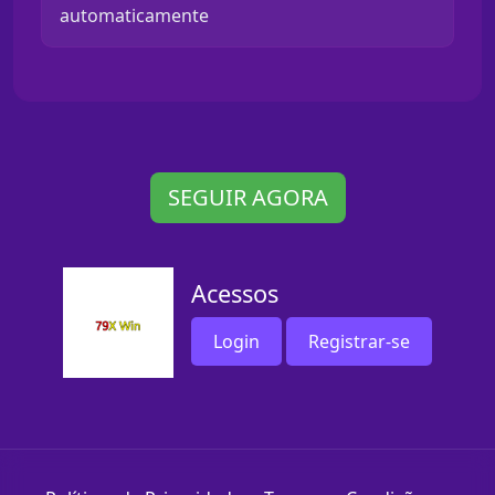
automaticamente
SEGUIR AGORA
Acessos
Login
Registrar-se