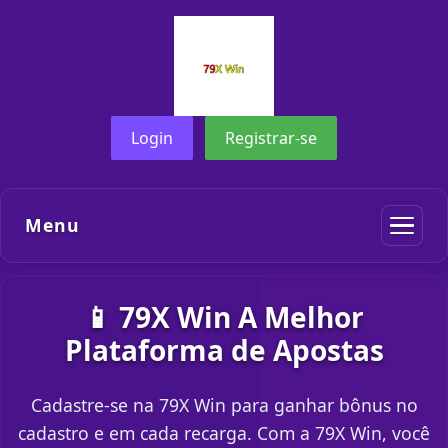
Login
Registrar-se
Menu
📱 79X Win A Melhor
Plataforma de Apostas
Cadastre-se na 79X Win para ganhar bônus no
cadastro e em cada recarga. Com a 79X Win, você