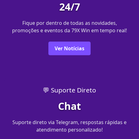
24/7
Fique por dentro de todas as novidades,
promoções e eventos da 79X Win em tempo real!
Ver Notícias
💬 Suporte Direto
Chat
Suporte direto via Telegram, respostas rápidas e
atendimento personalizado!