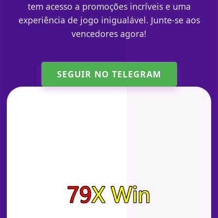
tem acesso a promoções incríveis e uma
experiência de jogo inigualável. Junte-se aos
vencedores agora!
SEGUIR NO TELEGRAM