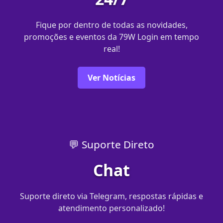
Fique por dentro de todas as novidades,
promoções e eventos da 79W Login em tempo
real!
Ver Notícias
💬 Suporte Direto
Chat
Suporte direto via Telegram, respostas rápidas e
atendimento personalizado!