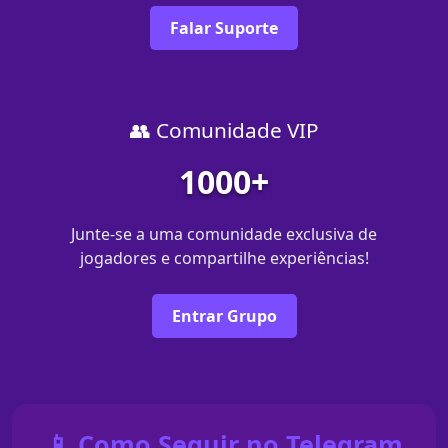
Falar Suporte
👥 Comunidade VIP
1000+
Junte-se a uma comunidade exclusiva de
jogadores e compartilhe experiências!
Entrar Grupo
📱 Como Seguir no Telegram