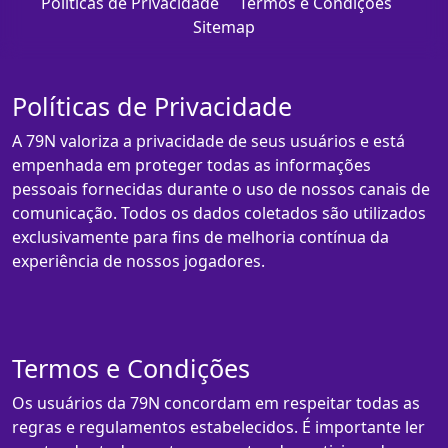
Políticas de Privacidade
Termos e Condições
Sitemap
Políticas de Privacidade
A 79N valoriza a privacidade de seus usuários e está
empenhada em proteger todas as informações
pessoais fornecidas durante o uso de nossos canais de
comunicação. Todos os dados coletados são utilizados
exclusivamente para fins de melhoria contínua da
experiência de nossos jogadores.
Termos e Condições
Os usuários da 79N concordam em respeitar todas as
regras e regulamentos estabelecidos. É importante ler