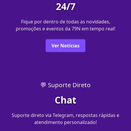
24/7
Fique por dentro de todas as novidades,
promoções e eventos da 79N em tempo real!
Ver Notícias
💬 Suporte Direto
Chat
Suporte direto via Telegram, respostas rápidas e
atendimento personalizado!