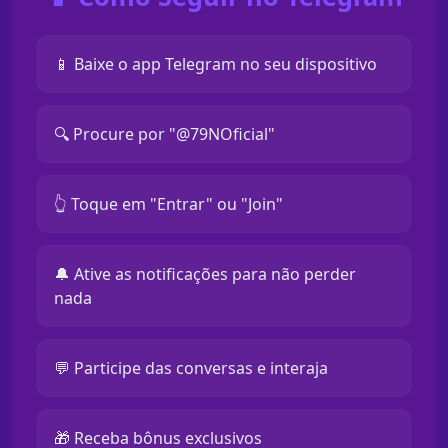
📱 Baixe o app Telegram no seu dispositivo
🔍 Procure por "@79NOficial"
👆 Toque em "Entrar" ou "Join"
🔔 Ative as notificações para não perder
nada
💬 Participe das conversas e interaja
🎁 Receba bônus exclusivos