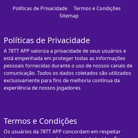
Políticas de Privacidade
Termos e Condições
Sitemap
Políticas de Privacidade
A 78TT APP valoriza a privacidade de seus usuários e
está empenhada em proteger todas as informações
pessoais fornecidas durante o uso de nossos canais de
comunicação. Todos os dados coletados são utilizados
exclusivamente para fins de melhoria contínua da
experiência de nossos jogadores.
Termos e Condições
Os usuários da 78TT APP concordam em respeitar