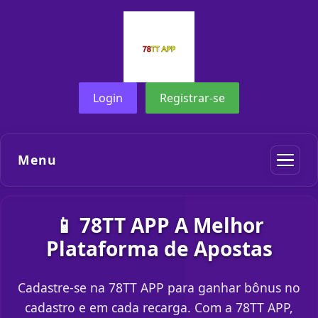
Login
Registrar-se
Menu
📱 78TT APP A Melhor
Plataforma de Apostas
Cadastre-se na 78TT APP para ganhar bônus no
cadastro e em cada recarga. Com a 78TT APP,