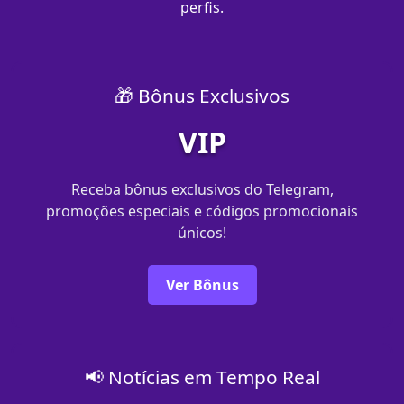
perfis.
🎁 Bônus Exclusivos
VIP
Receba bônus exclusivos do Telegram,
promoções especiais e códigos promocionais
únicos!
Ver Bônus
📢 Notícias em Tempo Real