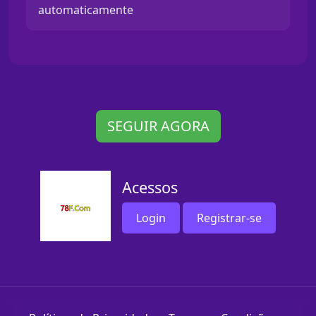
automaticamente
SEGUIR AGORA
Acessos
Login
Registrar-se