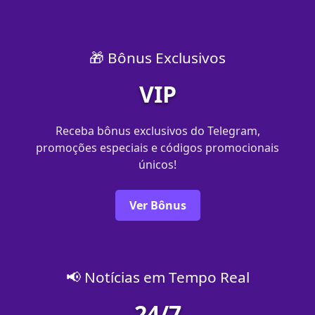
🎁 Bônus Exclusivos
VIP
Receba bônus exclusivos do Telegram,
promoções especiais e códigos promocionais
únicos!
Ver Bônus
📢 Notícias em Tempo Real
24/7