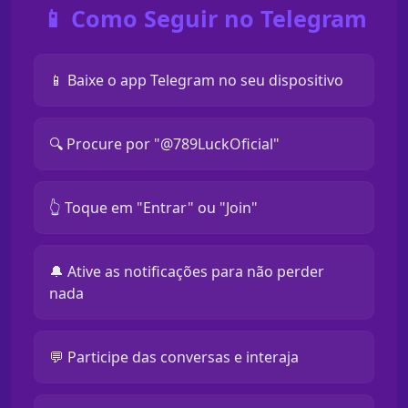
📱 Como Seguir no Telegram
📱 Baixe o app Telegram no seu dispositivo
🔍 Procure por "@789LuckOficial"
👆 Toque em "Entrar" ou "Join"
🔔 Ative as notificações para não perder
nada
💬 Participe das conversas e interaja