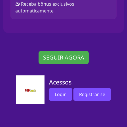
🎁 Receba bônus exclusivos
automaticamente
SEGUIR AGORA
Acessos
Login
Registrar-se