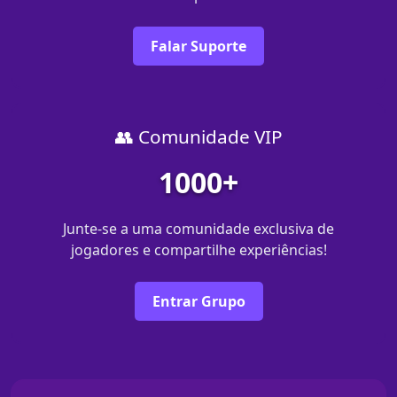
Falar Suporte
👥 Comunidade VIP
1000+
Junte-se a uma comunidade exclusiva de
jogadores e compartilhe experiências!
Entrar Grupo