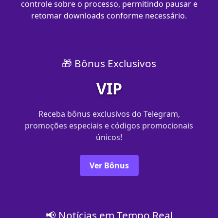
controle sobre o processo, permitindo pausar e
retomar downloads conforme necessário.
🎁 Bônus Exclusivos
VIP
Receba bônus exclusivos do Telegram,
promoções especiais e códigos promocionais
únicos!
Ver Bônus
📢 Notícias em Tempo Real