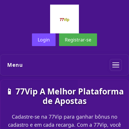
Login
Registrar-se
Menu
📱 77Vip A Melhor Plataforma
de Apostas
Cadastre-se na 77Vip para ganhar bônus no
cadastro e em cada recarga. Com a 77Vip, você