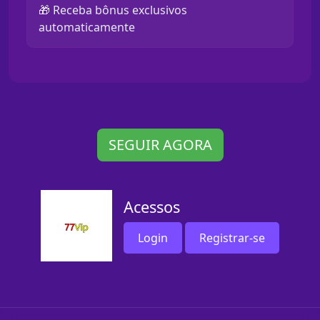
🎁 Receba bônus exclusivos
automaticamente
SEGUIR AGORA
Acessos
Login
Registrar-se