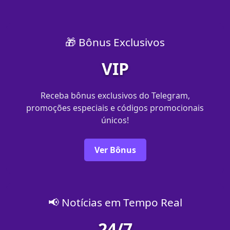
🎁 Bônus Exclusivos
VIP
Receba bônus exclusivos do Telegram,
promoções especiais e códigos promocionais
únicos!
Ver Bônus
📢 Notícias em Tempo Real
24/7