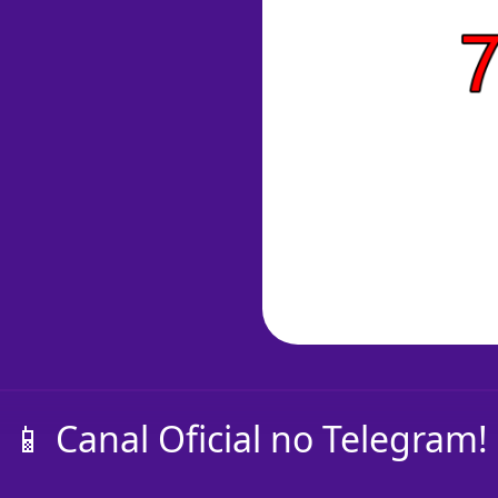
📱 Canal Oficial no Telegram!