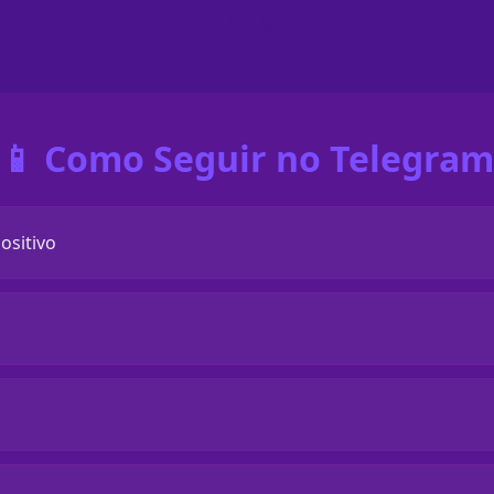
📱 Como Seguir no Telegram
ositivo