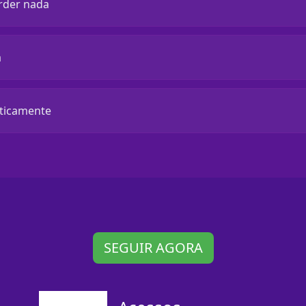
erder nada
a
aticamente
SEGUIR AGORA