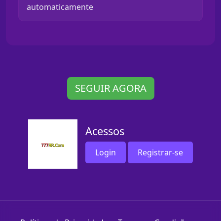
automaticamente
SEGUIR AGORA
Acessos
Login
Registrar-se