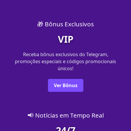
🎁 Bônus Exclusivos
VIP
Receba bônus exclusivos do Telegram,
promoções especiais e códigos promocionais
únicos!
Ver Bônus
📢 Notícias em Tempo Real
24/7