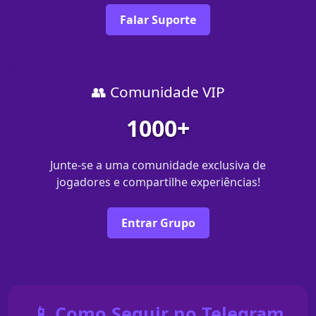
Falar Suporte
👥 Comunidade VIP
1000+
Junte-se a uma comunidade exclusiva de
jogadores e compartilhe experiências!
Entrar Grupo
📱 Como Seguir no Telegram