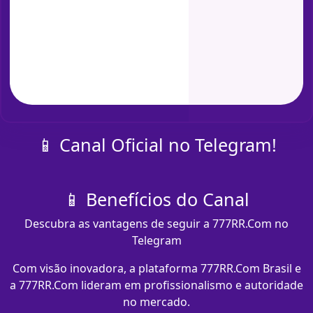
📱 Canal Oficial no Telegram!
📱 Benefícios do Canal
Descubra as vantagens de seguir a 777RR.Com no
Telegram
Com visão inovadora, a plataforma 777RR.Com Brasil e
a 777RR.Com lideram em profissionalismo e autoridade
no mercado.