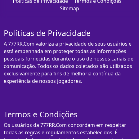
Políticas de Privacidade
Termos e Condições
Sitemap
Políticas de Privacidade
A 777RR.Com valoriza a privacidade de seus usuários e
está empenhada em proteger todas as informações
pessoais fornecidas durante o uso de nossos canais de
comunicação. Todos os dados coletados são utilizados
exclusivamente para fins de melhoria contínua da
experiência de nossos jogadores.
Termos e Condições
Os usuários da 777RR.Com concordam em respeitar
todas as regras e regulamentos estabelecidos. É