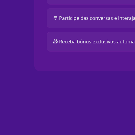
💬 Participe das conversas e interaj
🎁 Receba bônus exclusivos autom