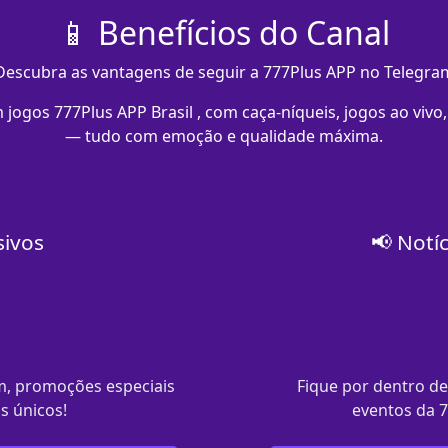
📱 Benefícios do Canal
Descubra as vantagens de seguir a 777Plus APP no Telegra
jogos 777Plus APP Brasil , com caça-níqueis, jogos ao vivo
— tudo com emoção e qualidade máxima.
sivos
📢 Notí
m, promoções especiais
Fique por dentro d
s únicos!
eventos da 