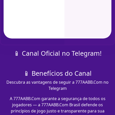
📱 Canal Oficial no Telegram!
📱 Benefícios do Canal
Descubra as vantagens de seguir a 777AABB.Com no
Telegram
A 777AABB.Com garante a segurança de todos os
jogadores — a 777AABB.Com Brasil defende os
princípios de jogo justo e transparente para sua