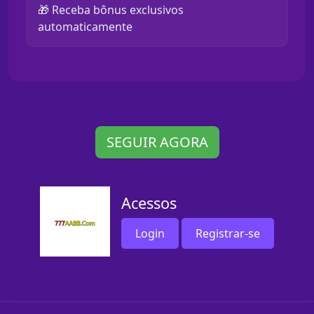
🎁 Receba bônus exclusivos
automaticamente
SEGUIR AGORA
Acessos
Login
Registrar-se