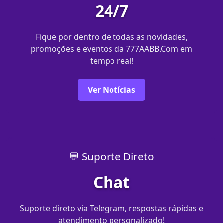
24/7
Fique por dentro de todas as novidades,
promoções e eventos da 777AABB.Com em
tempo real!
Ver Notícias
💬 Suporte Direto
Chat
Suporte direto via Telegram, respostas rápidas e
atendimento personalizado!