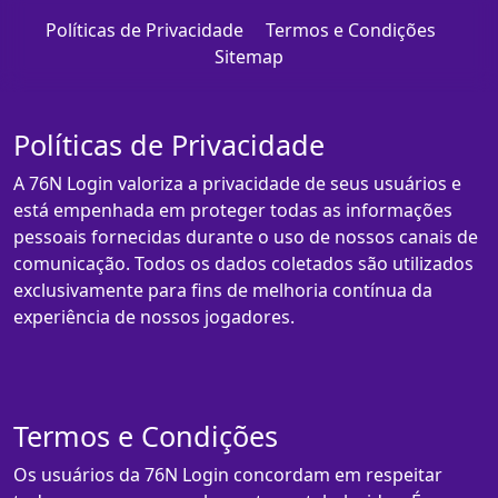
Políticas de Privacidade
Termos e Condições
Sitemap
Políticas de Privacidade
A 76N Login valoriza a privacidade de seus usuários e
está empenhada em proteger todas as informações
pessoais fornecidas durante o uso de nossos canais de
comunicação. Todos os dados coletados são utilizados
exclusivamente para fins de melhoria contínua da
experiência de nossos jogadores.
Termos e Condições
Os usuários da 76N Login concordam em respeitar