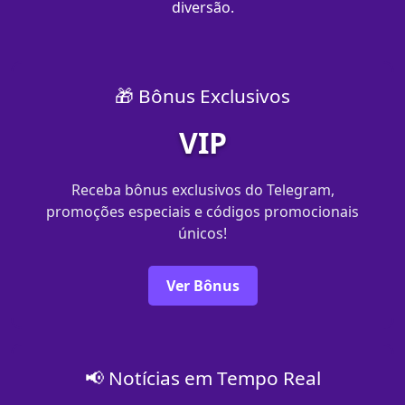
diversão.
🎁 Bônus Exclusivos
VIP
Receba bônus exclusivos do Telegram,
promoções especiais e códigos promocionais
únicos!
Ver Bônus
📢 Notícias em Tempo Real