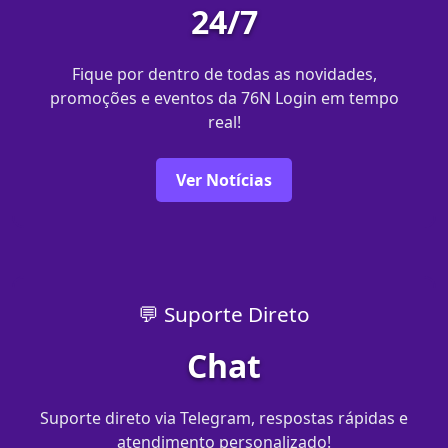
24/7
Fique por dentro de todas as novidades,
promoções e eventos da 76N Login em tempo
real!
Ver Notícias
💬 Suporte Direto
Chat
Suporte direto via Telegram, respostas rápidas e
atendimento personalizado!