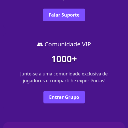
Falar Suporte
👥 Comunidade VIP
1000+
Junte-se a uma comunidade exclusiva de
jogadores e compartilhe experiências!
Entrar Grupo