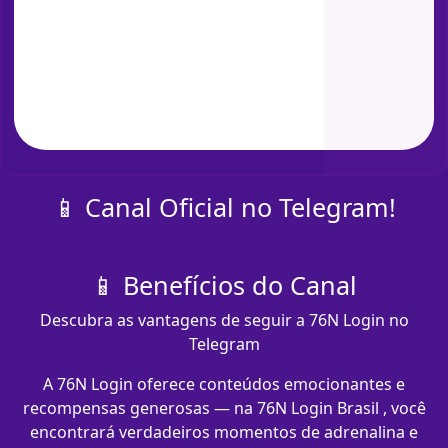
📱 Canal Oficial no Telegram!
📱 Benefícios do Canal
Descubra as vantagens de seguir a 76N Login no
Telegram
A 76N Login oferece conteúdos emocionantes e
recompensas generosas — na 76N Login Brasil , você
encontrará verdadeiros momentos de adrenalina e