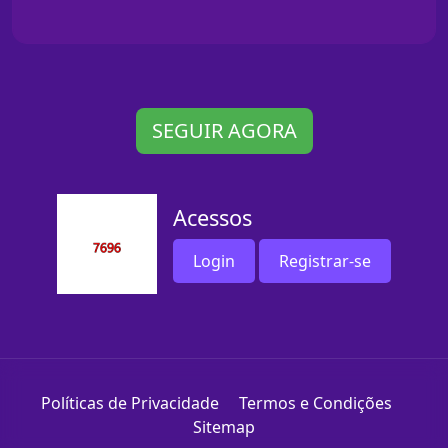
SEGUIR AGORA
Acessos
Login
Registrar-se
Políticas de Privacidade
Termos e Condições
Sitemap