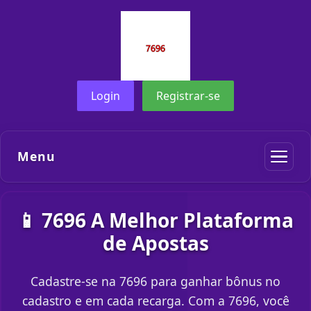
Login
Registrar-se
Menu
📱 7696 A Melhor Plataforma
de Apostas
Cadastre-se na 7696 para ganhar bônus no
cadastro e em cada recarga. Com a 7696, você