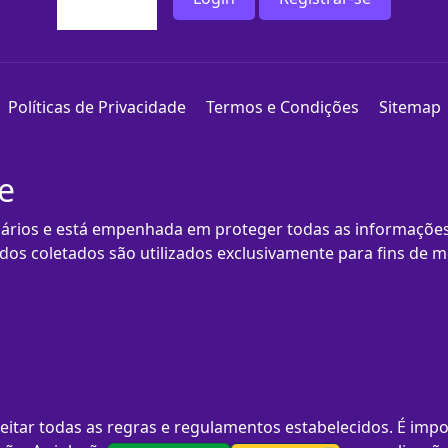
Políticas de Privacidade
Termos e Condições
Sitemap
de
suários e está empenhada em proteger todas as informações
os coletados são utilizados exclusivamente para fins de m
tar todas as regras e regulamentos estabelecidos. É impo