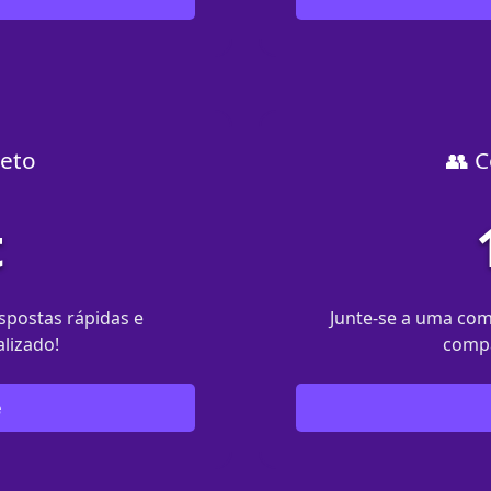
reto
👥 
t
espostas rápidas e
Junte-se a uma com
lizado!
compa
e