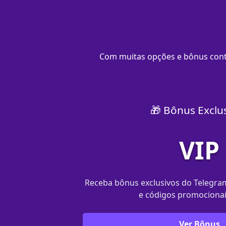
Com muitas opções e bônus contín
🎁 Bônus Exclu
VIP
Receba bônus exclusivos do Telegra
e códigos promocionai
Ver Bônus