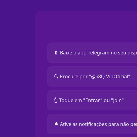
📱 Baixe o app Telegram no seu disp
🔍 Procure por "@68Q VipOficial"
👆 Toque em "Entrar" ou "Join"
🔔 Ative as notificações para não p