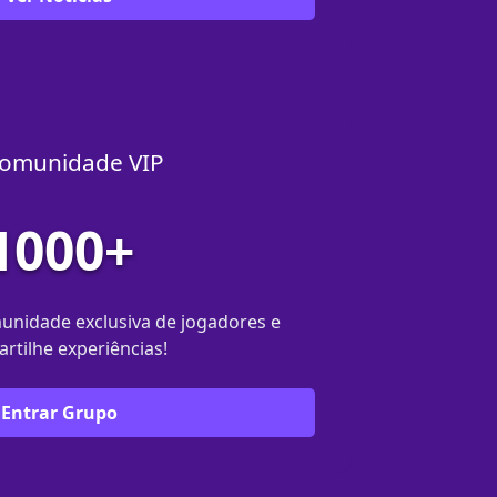
Comunidade VIP
1000+
unidade exclusiva de jogadores e
rtilhe experiências!
Entrar Grupo