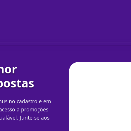
hor
postas
nus no cadastro e em
 acesso a promoções
ualável. Junte-se aos