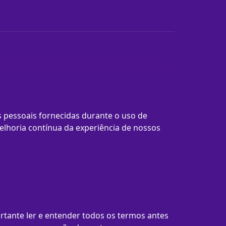
 pessoais fornecidas durante o uso de
elhoria contínua da experiência de nossos
rtante ler e entender todos os termos antes