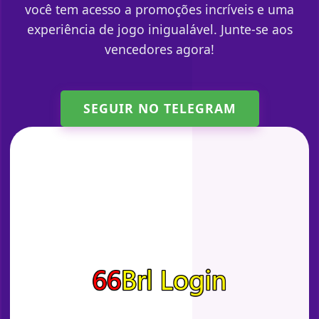
você tem acesso a promoções incríveis e uma
experiência de jogo inigualável. Junte-se aos
vencedores agora!
SEGUIR NO TELEGRAM