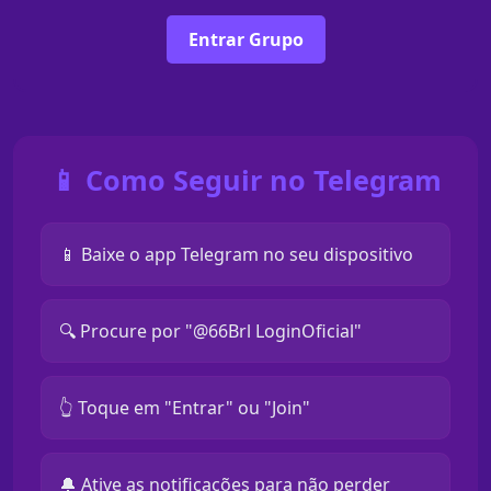
Entrar Grupo
📱 Como Seguir no Telegram
📱 Baixe o app Telegram no seu dispositivo
🔍 Procure por "@66Brl LoginOficial"
👆 Toque em "Entrar" ou "Join"
🔔 Ative as notificações para não perder