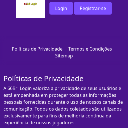
Login
Registrar-se
Políticas de Privacidade
Termos e Condições
Sitemap
Políticas de Privacidade
A 66Brl Login valoriza a privacidade de seus usuários e
está empenhada em proteger todas as informações
pessoais fornecidas durante o uso de nossos canais de
comunicação. Todos os dados coletados são utilizados
exclusivamente para fins de melhoria contínua da
experiência de nossos jogadores.