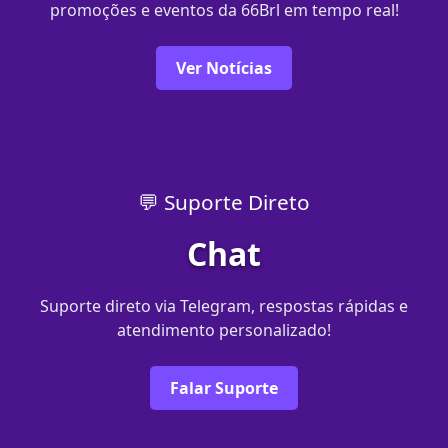
promoções e eventos da 66Brl em tempo real!
Ver Notícias
💬 Suporte Direto
Chat
Suporte direto via Telegram, respostas rápidas e
atendimento personalizado!
Falar Suporte