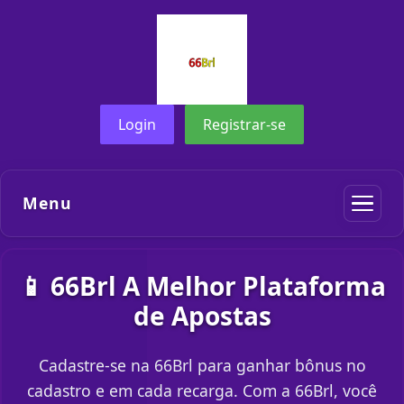
Login
Registrar-se
Menu
📱 66Brl A Melhor Plataforma
de Apostas
Cadastre-se na 66Brl para ganhar bônus no
cadastro e em cada recarga. Com a 66Brl, você