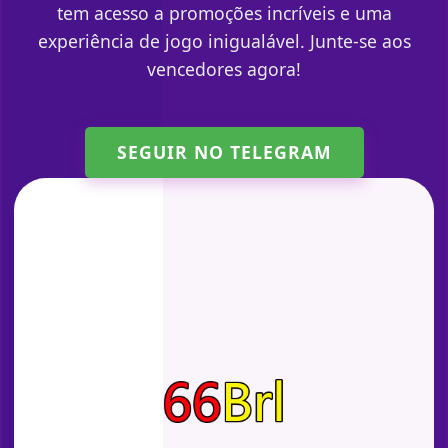
tem acesso a promoções incríveis e uma
experiência de jogo inigualável. Junte-se aos
vencedores agora!
SEGUIR NO TELEGRAM