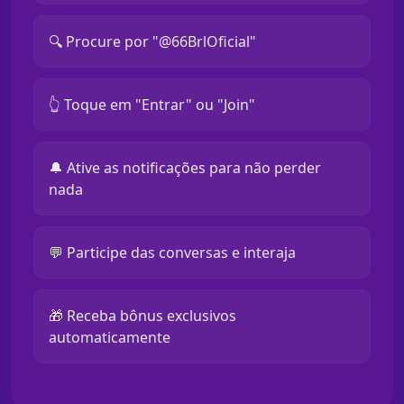
🔍 Procure por "@66BrlOficial"
👆 Toque em "Entrar" ou "Join"
🔔 Ative as notificações para não perder
nada
💬 Participe das conversas e interaja
🎁 Receba bônus exclusivos
automaticamente