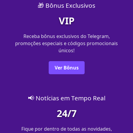
🎁 Bônus Exclusivos
VIP
Receba bônus exclusivos do Telegram,
promoções especiais e códigos promocionais
únicos!
Ver Bônus
📢 Notícias em Tempo Real
24/7
Fique por dentro de todas as novidades,