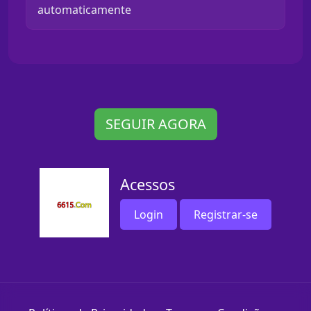
automaticamente
SEGUIR AGORA
Acessos
Login
Registrar-se