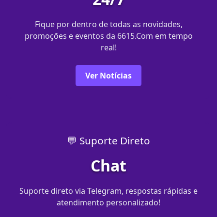
Fique por dentro de todas as novidades,
promoções e eventos da 6615.Com em tempo
real!
Ver Notícias
💬 Suporte Direto
Chat
Suporte direto via Telegram, respostas rápidas e
atendimento personalizado!