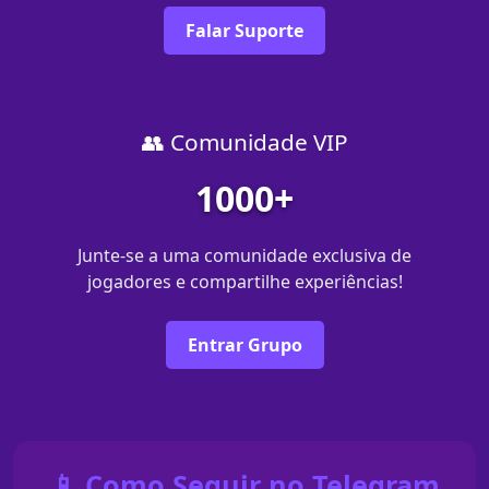
Falar Suporte
👥 Comunidade VIP
1000+
Junte-se a uma comunidade exclusiva de
jogadores e compartilhe experiências!
Entrar Grupo
📱 Como Seguir no Telegram