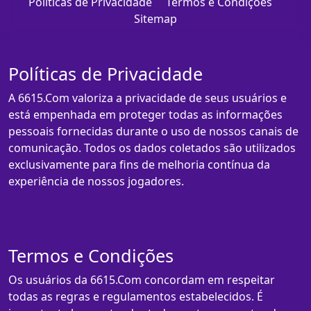
Políticas de Privacidade
Termos e Condições
Sitemap
Políticas de Privacidade
A 6615.Com valoriza a privacidade de seus usuários e
está empenhada em proteger todas as informações
pessoais fornecidas durante o uso de nossos canais de
comunicação. Todos os dados coletados são utilizados
exclusivamente para fins de melhoria contínua da
experiência de nossos jogadores.
Termos e Condições
Os usuários da 6615.Com concordam em respeitar
todas as regras e regulamentos estabelecidos. É