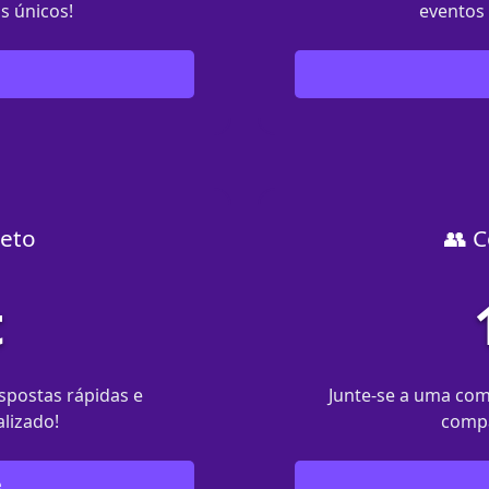
s únicos!
eventos
reto
👥 
t
espostas rápidas e
Junte-se a uma com
lizado!
compa
e