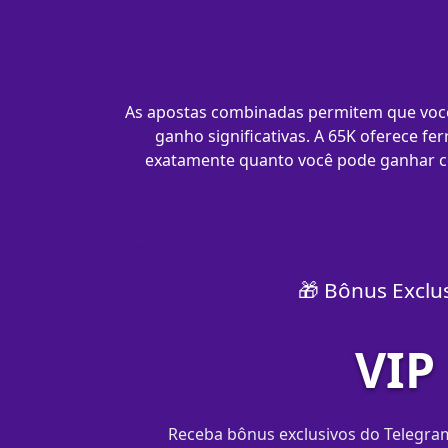
As apostas combinadas permitem que você
ganho significativas. A 65K oferece f
exatamente quanto você pode ganhar c
🎁 Bônus Exclu
VIP
Receba bônus exclusivos do Telegra