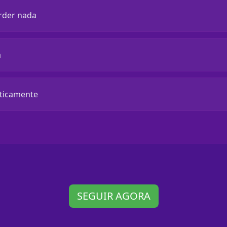
erder nada
a
aticamente
SEGUIR AGORA