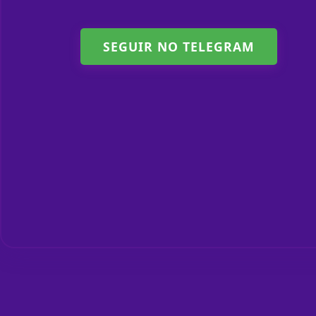
SEGUIR NO TELEGRAM