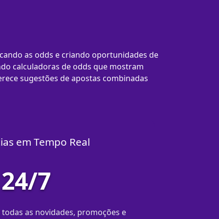
cando as odds e criando oportunidades de
uindo calculadoras de odds que mostram
erece sugestões de apostas combinadas
cias em Tempo Real
24/7
e todas as novidades, promoções e