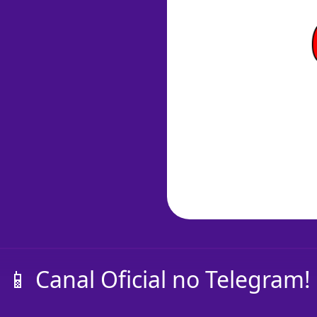
📱 Canal Oficial no Telegram!