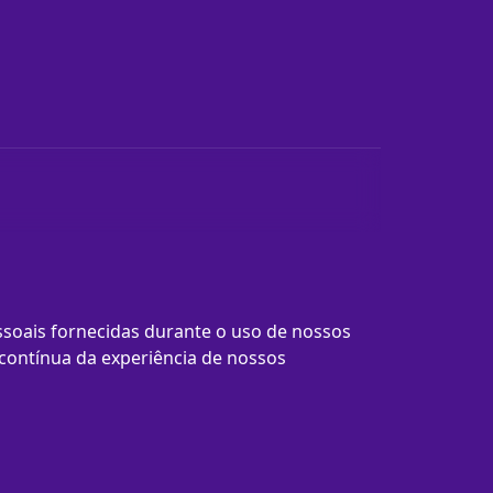
ssoais fornecidas durante o uso de nossos
 contínua da experiência de nossos