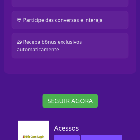
💬 Participe das conversas e interaja
🎁 Receba bônus exclusivos
automaticamente
SEGUIR AGORA
Acessos