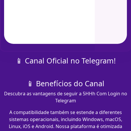
📱 Canal Oficial no Telegram!
📱 Benefícios do Canal
Descubra as vantagens de seguir a 5HHh Com Login no
Telegram
A compatibilidade também se estende a diferentes
sistemas operacionais, incluindo Windows, macOS,
Linux, iOS e Android. Nossa plataforma é otimizada