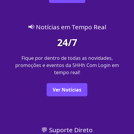
📢 Notícias em Tempo Real
24/7
Fique por dentro de todas as novidades,
promoções e eventos da 5HHh Com Login em
tempo real!
Ver Notícias
💬 Suporte Direto