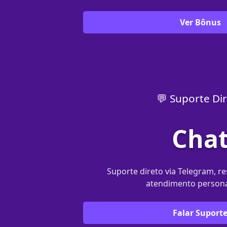
Ver Bônus
💬 Suporte Di
Cha
Suporte direto via Telegram, r
atendimento persona
Falar Suport