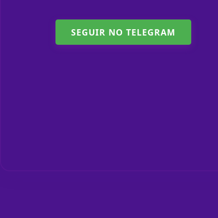
SEGUIR NO TELEGRAM