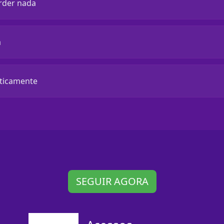
erder nada
a
aticamente
SEGUIR AGORA