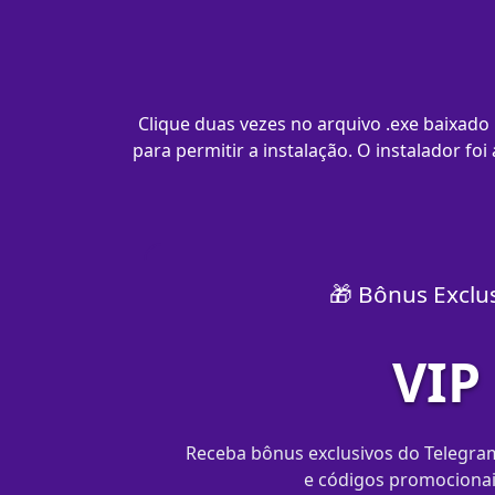
Clique duas vezes no arquivo .exe baixado
para permitir a instalação. O instalador fo
🎁 Bônus Exclu
VIP
Receba bônus exclusivos do Telegra
e códigos promocionai