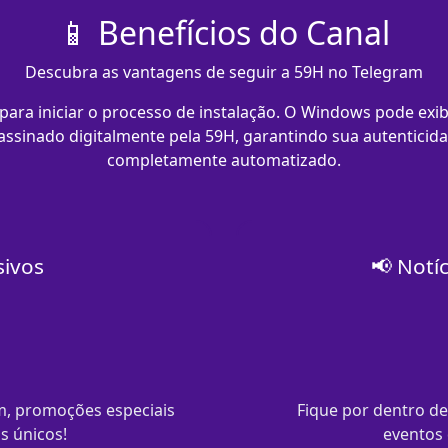
📱 Benefícios do Canal
Descubra as vantagens de seguir a 59H no Telegram
 para iniciar o processo de instalação. O Windows pode exib
i assinado digitalmente pela 59H, garantindo sua autentici
completamente automatizado.
sivos
📢 Notí
m, promoções especiais
Fique por dentro d
s únicos!
eventos