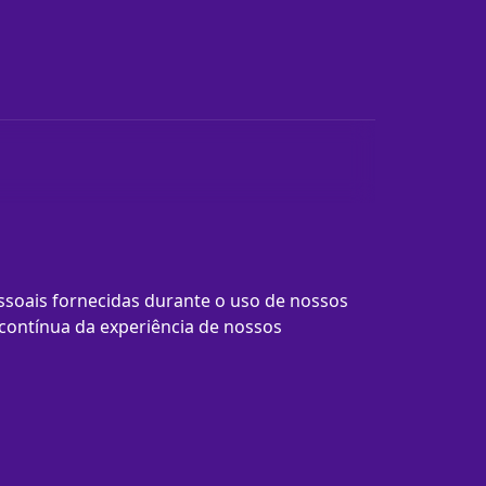
ssoais fornecidas durante o uso de nossos
 contínua da experiência de nossos