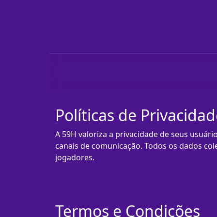
Políticas de Privacida
A 59H valoriza a privacidade de seus usuár
canais de comunicação. Todos os dados cole
jogadores.
Termos e Condições