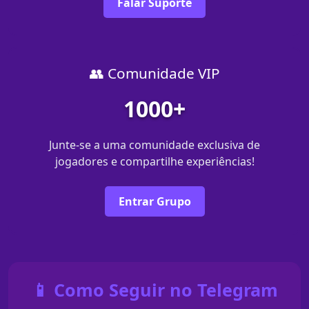
Falar Suporte
👥 Comunidade VIP
1000+
Junte-se a uma comunidade exclusiva de
jogadores e compartilhe experiências!
Entrar Grupo
📱 Como Seguir no Telegram