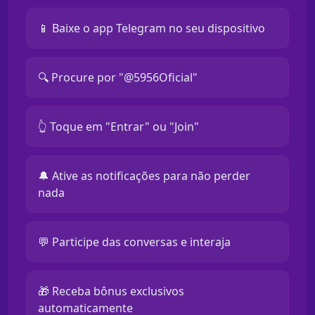
📱 Baixe o app Telegram no seu dispositivo
🔍 Procure por "@5956Oficial"
👆 Toque em "Entrar" ou "Join"
🔔 Ative as notificações para não perder
nada
💬 Participe das conversas e interaja
🎁 Receba bônus exclusivos
automaticamente