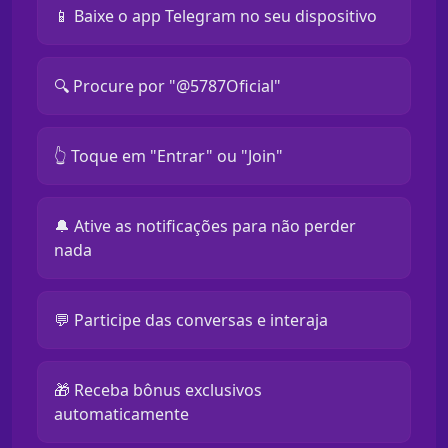
📱 Baixe o app Telegram no seu dispositivo
🔍 Procure por "@5787Oficial"
👆 Toque em "Entrar" ou "Join"
🔔 Ative as notificações para não perder
nada
💬 Participe das conversas e interaja
🎁 Receba bônus exclusivos
automaticamente