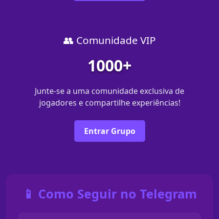
👥 Comunidade VIP
1000+
Junte-se a uma comunidade exclusiva de
jogadores e compartilhe experiências!
Entrar Grupo
📱 Como Seguir no Telegram