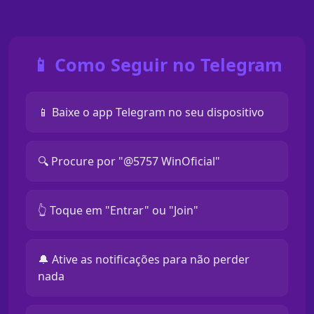
📱 Como Seguir no Telegram
📱 Baixe o app Telegram no seu dispositivo
🔍 Procure por "@5757 WinOficial"
👆 Toque em "Entrar" ou "Join"
🔔 Ative as notificações para não perder
nada