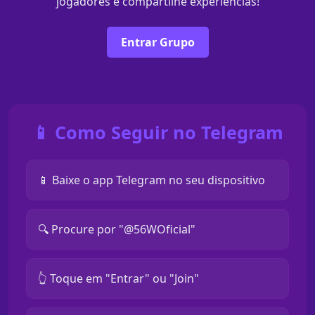
jogadores e compartilhe experiências!
Entrar Grupo
📱 Como Seguir no Telegram
📱 Baixe o app Telegram no seu dispositivo
🔍 Procure por "@56WOficial"
👆 Toque em "Entrar" ou "Join"