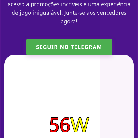
acesso a promoções incríveis e uma experiência
de jogo inigualável. Junte-se aos vencedores
agora!
SEGUIR NO TELEGRAM