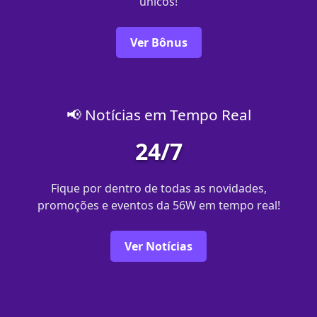
únicos!
Ver Bônus
📢 Notícias em Tempo Real
24/7
Fique por dentro de todas as novidades,
promoções e eventos da 56W em tempo real!
Ver Notícias