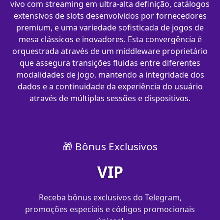
vivo com streaming em ultra-alta definição, catálogos
extensivos de slots desenvolvidos por fornecedores
premium, e uma variedade sofisticada de jogos de
mesa clássicos e inovadores. Esta convergência é
orquestrada através de um middleware proprietário
que assegura transições fluidas entre diferentes
modalidades de jogo, mantendo a integridade dos
dados e a continuidade da experiência do usuário
através de múltiplas sessões e dispositivos.
🎁 Bônus Exclusivos
VIP
Receba bônus exclusivos do Telegram,
promoções especiais e códigos promocionais