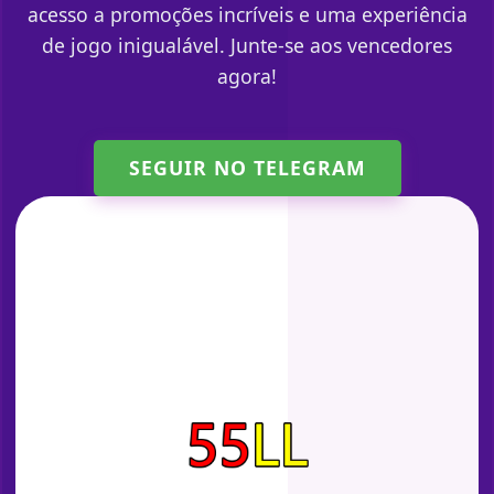
acesso a promoções incríveis e uma experiência
de jogo inigualável. Junte-se aos vencedores
agora!
SEGUIR NO TELEGRAM