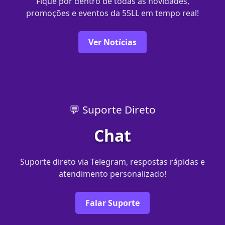
Fique por dentro de todas as novidades,
promoções e eventos da 55LL em tempo real!
Ver Notícias
💬 Suporte Direto
Chat
Suporte direto via Telegram, respostas rápidas e
atendimento personalizado!
Falar Suporte