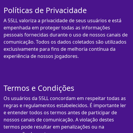
Políticas de Privacidade
A 55LL valoriza a privacidade de seus usuários e está
empenhada em proteger todas as informações
pessoais fornecidas durante o uso de nossos canais de
comunicação. Todos os dados coletados são utilizados
exclusivamente para fins de melhoria contínua da
experiência de nossos jogadores.
Termos e Condições
Os usuários da 55LL concordam em respeitar todas as
regras e regulamentos estabelecidos. É importante ler
e entender todos os termos antes de participar de
nossos canais de comunicação. A violação destes
termos pode resultar em penalizações ou na