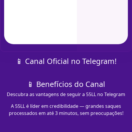
📱 Canal Oficial no Telegram!
📱 Benefícios do Canal
Descubra as vantagens de seguir a 55LL no Telegram
A 55LL é líder em credibilidade — grandes saques
processados em até 3 minutos, sem preocupações!