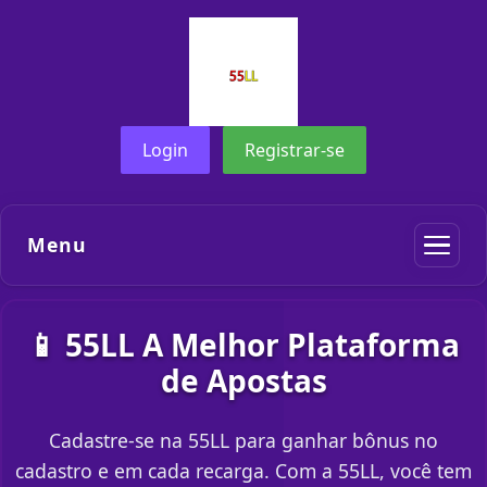
Login
Registrar-se
Menu
📱 55LL A Melhor Plataforma
de Apostas
Cadastre-se na 55LL para ganhar bônus no
cadastro e em cada recarga. Com a 55LL, você tem