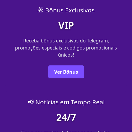
🎁 Bônus Exclusivos
VIP
Receba bônus exclusivos do Telegram,
promoções especiais e códigos promocionais
únicos!
Ver Bônus
📢 Notícias em Tempo Real
24/7