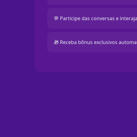
💬 Participe das conversas e interaj
🎁 Receba bônus exclusivos autom