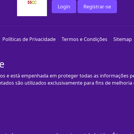
Login
Registrar-se
Políticas de Privacidade
Termos e Condições
Sitemap
de
rios e está empenhada em proteger todas as informações p
tados são utilizados exclusivamente para fins de melhoria