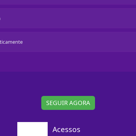
a
aticamente
SEGUIR AGORA
Acessos