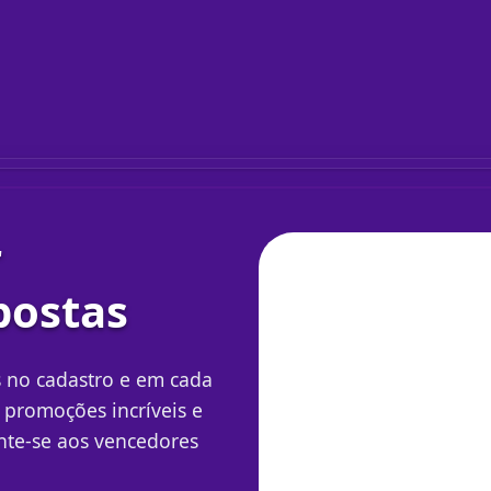
r
postas
 no cadastro e em cada
 promoções incríveis e
unte-se aos vencedores