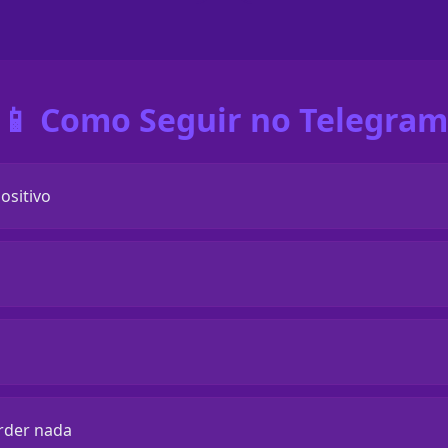
📱 Como Seguir no Telegram
ositivo
erder nada