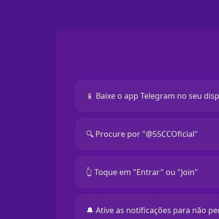
📱 Baixe o app Telegram no seu disp
🔍 Procure por "@55CCOficial"
👆 Toque em "Entrar" ou "Join"
🔔 Ative as notificações para não p