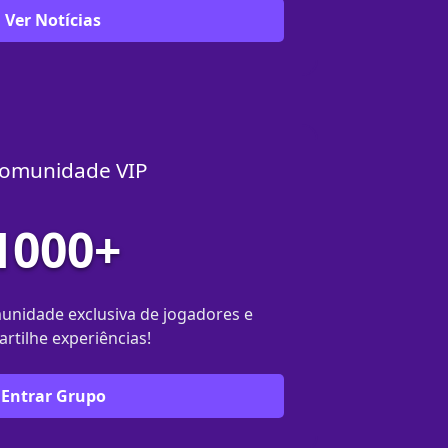
Ver Notícias
Comunidade VIP
1000+
unidade exclusiva de jogadores e
rtilhe experiências!
Entrar Grupo