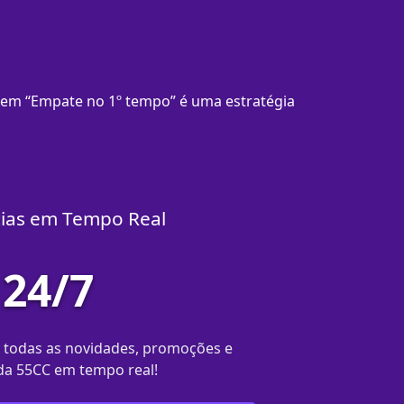
r em “Empate no 1º tempo” é uma estratégia
cias em Tempo Real
24/7
e todas as novidades, promoções e
da 55CC em tempo real!