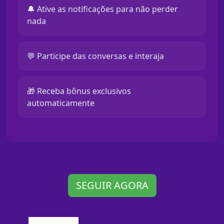
🔔 Ative as notificações para não perder
nada
💬 Participe das conversas e interaja
🎁 Receba bônus exclusivos
automaticamente
SEGUIR AGORA