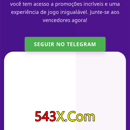
você tem acesso a promoções incríveis e uma
experiência de jogo inigualável. Junte-se aos
vencedores agora!
SEGUIR NO TELEGRAM