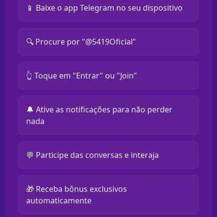
📱 Baixe o app Telegram no seu dispositivo
🔍 Procure por "@5419Oficial"
👆 Toque em "Entrar" ou "Join"
🔔 Ative as notificações para não perder
nada
💬 Participe das conversas e interaja
🎁 Receba bônus exclusivos
automaticamente