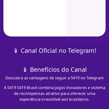
📱 Canal Oficial no Telegram!
📱 Benefícios do Canal
Descubra as vantagens de seguir a 5419 no Telegram
A 5419 5419 Brasil combina jogos inovadores e sistema
de recompensas atrativo para oferecer uma
experiência irresistível aos brasileiros.