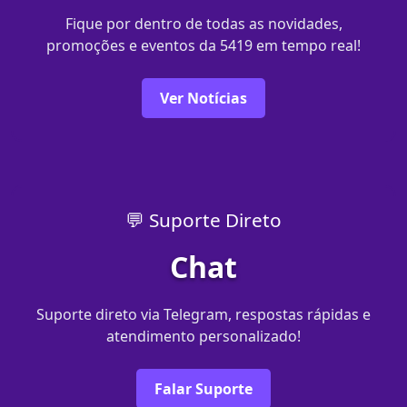
Fique por dentro de todas as novidades,
promoções e eventos da 5419 em tempo real!
Ver Notícias
💬 Suporte Direto
Chat
Suporte direto via Telegram, respostas rápidas e
atendimento personalizado!
Falar Suporte