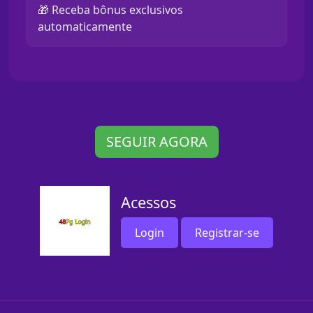
🎁 Receba bônus exclusivos
automaticamente
SEGUIR AGORA
Acessos
Login
Registrar-se