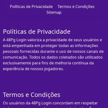
Políticas de Privacidade
Termos e Condições
Sitemap
Políticas de Privacidade
A 48Pg Login valoriza a privacidade de seus usuários e
está empenhada em proteger todas as informações
pessoais fornecidas durante o uso de nossos canais de
comunicação. Todos os dados coletados são utilizados
exclusivamente para fins de melhoria contínua da
experiência de nossos jogadores.
Termos e Condições
Os usuários da 48Pg Login concordam em respeitar