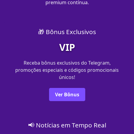
premium contínua.
🎁 Bônus Exclusivos
VIP
Receba bônus exclusivos do Telegram,
promoções especiais e códigos promocionais
únicos!
Ver Bônus
📢 Notícias em Tempo Real