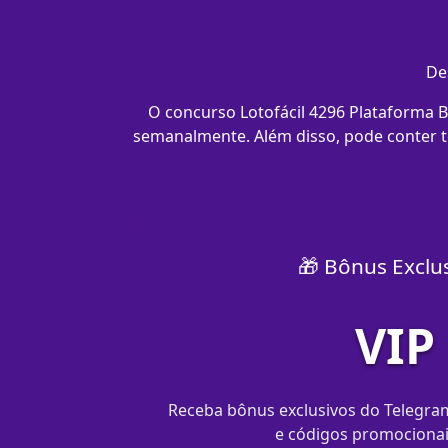
De
O concurso Lotofácil 4296 Plataforma 
semanalmente. Além disso, pode conter t
🎁 Bônus Exclu
VIP
Receba bônus exclusivos do Telegra
e códigos promocionai