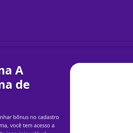
ma A
ma de
anhar bônus no cadastro
ma, você tem acesso a