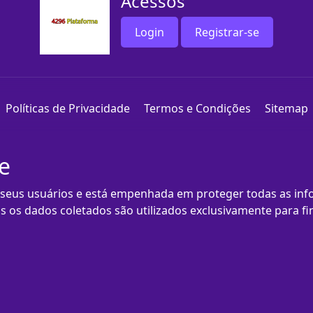
Acessos
Login
Registrar-se
Políticas de Privacidade
Termos e Condições
Sitemap
de
e seus usuários e está empenhada em proteger todas as in
 os dados coletados são utilizados exclusivamente para fi