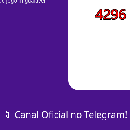
e jogo inigualável.
📱 Canal Oficial no Telegram!