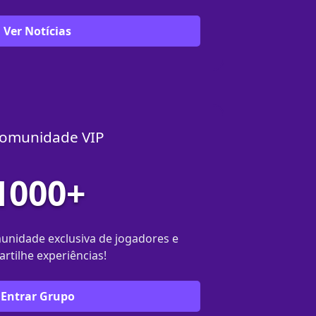
Ver Notícias
Comunidade VIP
1000+
unidade exclusiva de jogadores e
rtilhe experiências!
Entrar Grupo