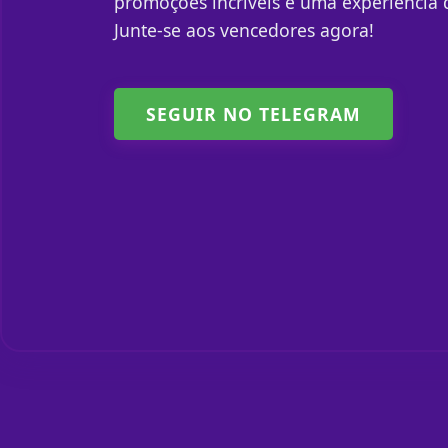
promoções incríveis e uma experiência d
Junte-se aos vencedores agora!
SEGUIR NO TELEGRAM