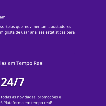
ram
de sorteios que movimentam apostadores
gosta de usar análises estatísticas para
cias em Tempo Real
24/7
e todas as novidades, promoções e
96 Plataforma em tempo real!