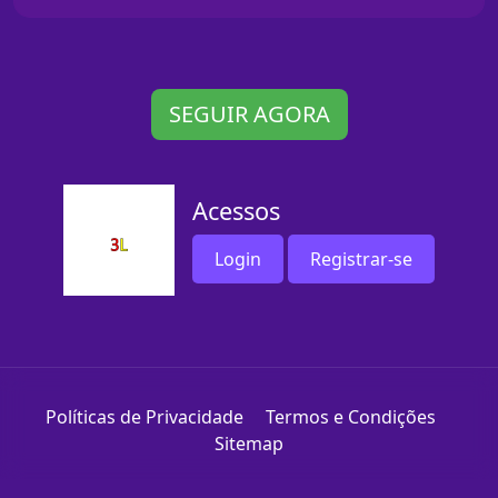
SEGUIR AGORA
Acessos
Login
Registrar-se
Políticas de Privacidade
Termos e Condições
Sitemap