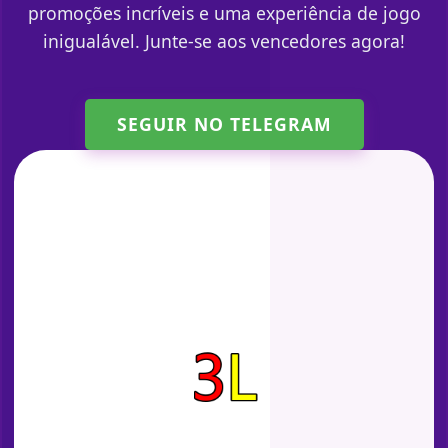
promoções incríveis e uma experiência de jogo
inigualável. Junte-se aos vencedores agora!
SEGUIR NO TELEGRAM