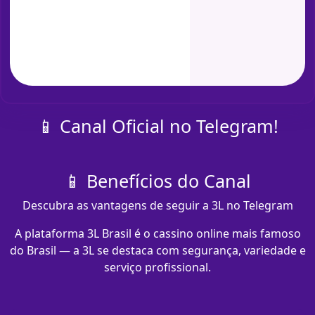
📱 Canal Oficial no Telegram!
📱 Benefícios do Canal
Descubra as vantagens de seguir a 3L no Telegram
A plataforma 3L Brasil é o cassino online mais famoso
do Brasil — a 3L se destaca com segurança, variedade e
serviço profissional.