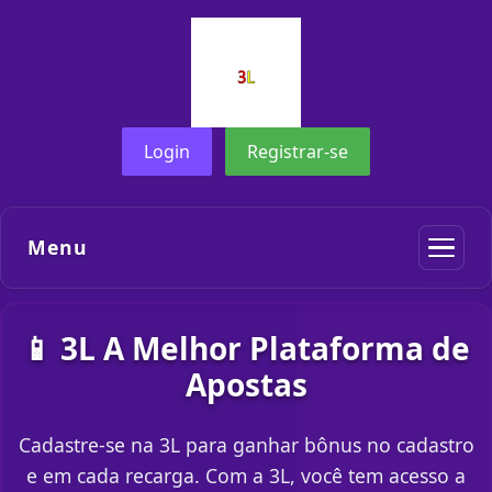
Login
Registrar-se
Menu
📱 3L A Melhor Plataforma de
Apostas
Cadastre-se na 3L para ganhar bônus no cadastro
e em cada recarga. Com a 3L, você tem acesso a