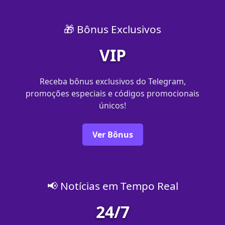
🎁 Bônus Exclusivos
VIP
Receba bônus exclusivos do Telegram,
promoções especiais e códigos promocionais
únicos!
Ver Bônus
📢 Notícias em Tempo Real
24/7