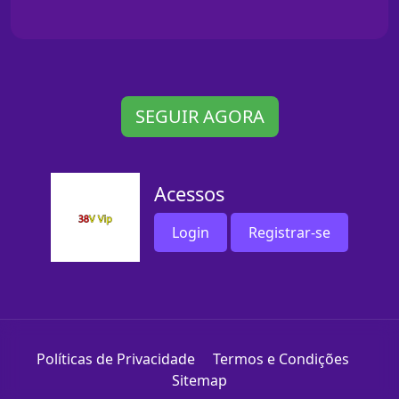
SEGUIR AGORA
Acessos
Login
Registrar-se
Políticas de Privacidade
Termos e Condições
Sitemap