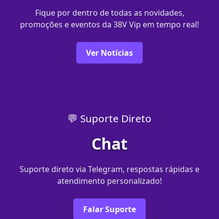
Fique por dentro de todas as novidades,
promoções e eventos da 38V Vip em tempo real!
Ver Notícias
💬 Suporte Direto
Chat
Suporte direto via Telegram, respostas rápidas e
atendimento personalizado!
Falar Suporte