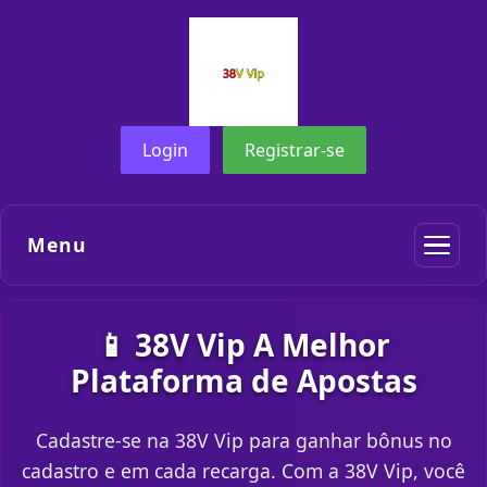
Login
Registrar-se
Menu
📱 38V Vip A Melhor
Plataforma de Apostas
Cadastre-se na 38V Vip para ganhar bônus no
cadastro e em cada recarga. Com a 38V Vip, você