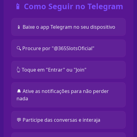
📱 Como Seguir no Telegram
📱 Baixe o app Telegram no seu dispositivo
🔍 Procure por "@365SlotsOficial"
👆 Toque em "Entrar" ou "Join"
🔔 Ative as notificações para não perder
nada
💬 Participe das conversas e interaja