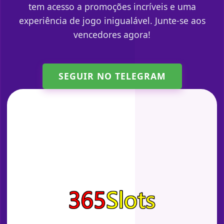
tem acesso a promoções incríveis e uma
experiência de jogo inigualável. Junte-se aos
vencedores agora!
SEGUIR NO TELEGRAM