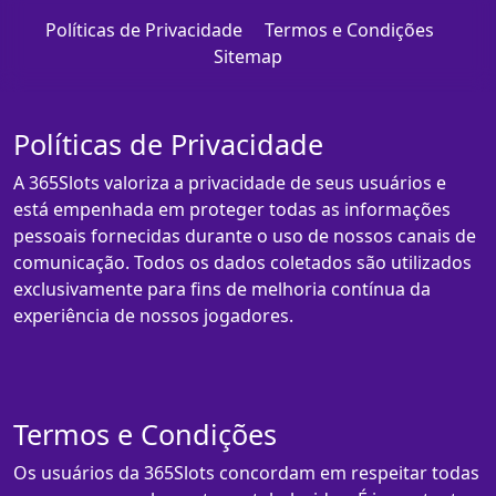
Políticas de Privacidade
Termos e Condições
Sitemap
Políticas de Privacidade
A 365Slots valoriza a privacidade de seus usuários e
está empenhada em proteger todas as informações
pessoais fornecidas durante o uso de nossos canais de
comunicação. Todos os dados coletados são utilizados
exclusivamente para fins de melhoria contínua da
experiência de nossos jogadores.
Termos e Condições
Os usuários da 365Slots concordam em respeitar todas