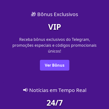
🎁 Bônus Exclusivos
VIP
Receba bônus exclusivos do Telegram,
promoções especiais e códigos promocionais
únicos!
Ver Bônus
📢 Notícias em Tempo Real
24/7