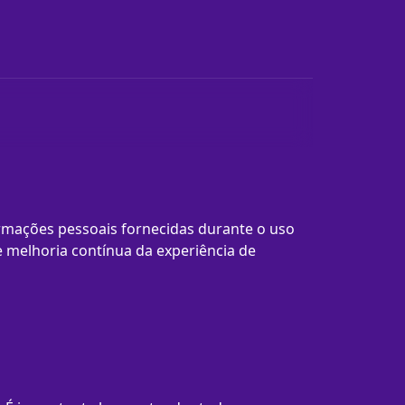
rmações pessoais fornecidas durante o uso
e melhoria contínua da experiência de