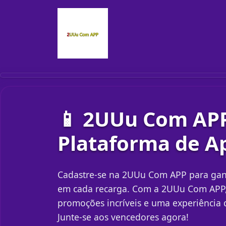
📱 2UUu Com AP
Plataforma de A
Cadastre-se na 2UUu Com APP para gan
em cada recarga. Com a 2UUu Com APP,
promoções incríveis e uma experiência d
Junte-se aos vencedores agora!