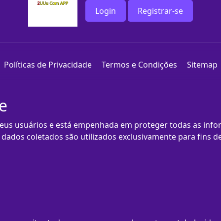
Login
Registrar-se
Políticas de Privacidade
Termos e Condições
Sitemap
de
seus usuários e está empenhada em proteger todas as info
dados coletados são utilizados exclusivamente para fins d