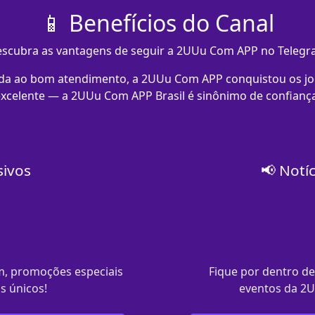
📱 Benefícios do Canal
scubra as vantagens de seguir a 2UUu Com APP no Teleg
 ao bom atendimento, a 2UUu Com APP conquistou os jog
xcelente — a 2UUu Com APP Brasil é sinônimo de confiança
sivos
📢 Notí
m, promoções especiais
Fique por dentro d
s únicos!
eventos da 2