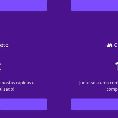
reto
👥 
t
espostas rápidas e
Junte-se a uma com
lizado!
compa
e