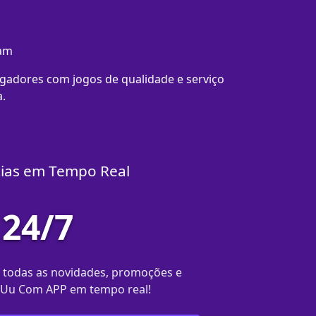
ram
adores com jogos de qualidade e serviço
.
cias em Tempo Real
24/7
e todas as novidades, promoções e
UUu Com APP em tempo real!