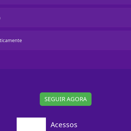
a
aticamente
SEGUIR AGORA
Acessos