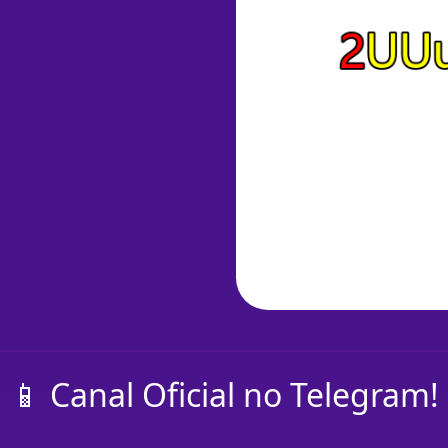
📱 Canal Oficial no Telegram!