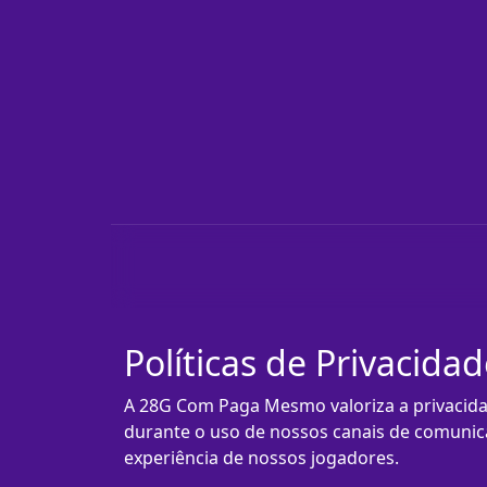
Políticas de Privacida
A 28G Com Paga Mesmo valoriza a privacida
durante o uso de nossos canais de comunica
experiência de nossos jogadores.