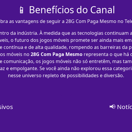
📱 Benefícios do Canal
bra as vantagens de seguir a 28G Com Paga Mesmo no Te
ro da indústria. À medida que as tecnologias continuam a
veis, o futuro dos jogos móveis promete ser ainda mais e
 contínua e de alta qualidade, rompendo as barreiras da p
ogos móveis no
28G Com Paga Mesmo
representa o que há d
a e comunicação, os jogos móveis não só entretêm, mas t
caz e empolgante. Se você ainda não explorou essa categori
nesse universo repleto de possibilidades e diversão.
sivos
📢 Notí