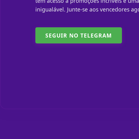
tem acesso a promoções incríveis e uma
inigualável. Junte-se aos vencedores ag
SEGUIR NO TELEGRAM