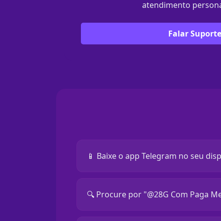
atendimento persona
Falar Suport
📱 Baixe o app Telegram no seu disp
🔍 Procure por "@28G Com Paga Me