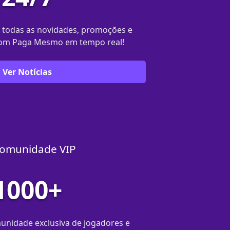
e todas as novidades, promoções e
Com Paga Mesmo em tempo real!
Ver Notícias
Comunidade VIP
1000+
unidade exclusiva de jogadores e