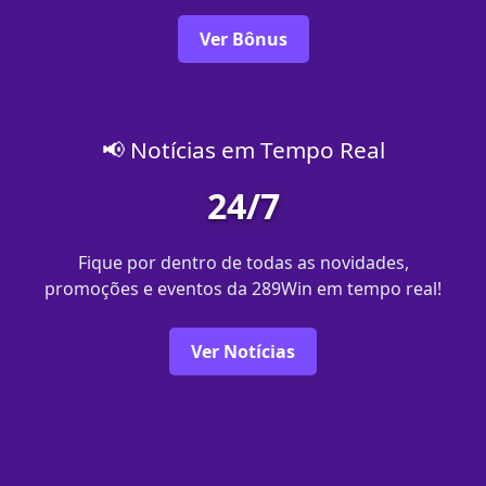
Ver Bônus
📢 Notícias em Tempo Real
24/7
Fique por dentro de todas as novidades,
promoções e eventos da 289Win em tempo real!
Ver Notícias