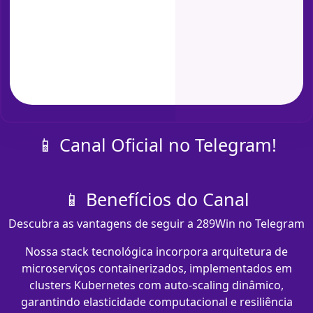
📱 Canal Oficial no Telegram!
📱 Benefícios do Canal
Descubra as vantagens de seguir a 289Win no Telegram
Nossa stack tecnológica incorpora arquitetura de
microserviços containerizados, implementados em
clusters Kubernetes com auto-scaling dinâmico,
garantindo elasticidade computacional e resiliência