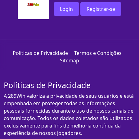
Login
Registrar-se
Políticas de Privacidade
Termos e Condições
Sitemap
Políticas de Privacidade
A 289Win valoriza a privacidade de seus usuários e está
empenhada em proteger todas as informações
pessoais fornecidas durante o uso de nossos canais de
comunicação. Todos os dados coletados são utilizados
exclusivamente para fins de melhoria contínua da
experiência de nossos jogadores.