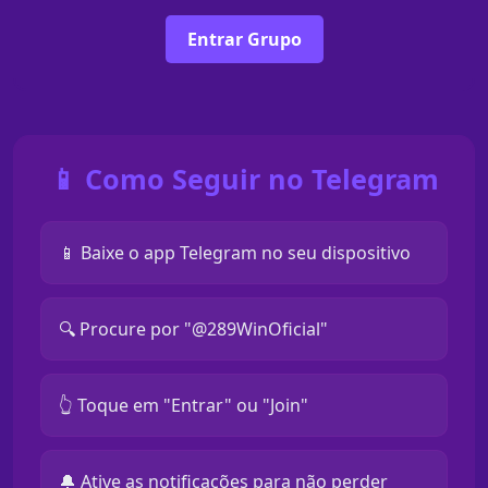
Entrar Grupo
📱 Como Seguir no Telegram
📱 Baixe o app Telegram no seu dispositivo
🔍 Procure por "@289WinOficial"
👆 Toque em "Entrar" ou "Join"
🔔 Ative as notificações para não perder