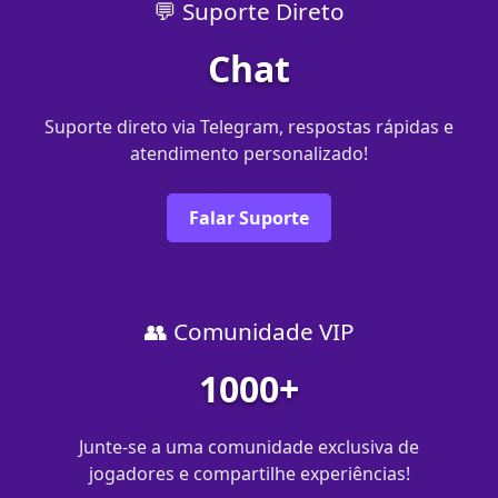
💬 Suporte Direto
Chat
Suporte direto via Telegram, respostas rápidas e
atendimento personalizado!
Falar Suporte
👥 Comunidade VIP
1000+
Junte-se a uma comunidade exclusiva de
jogadores e compartilhe experiências!