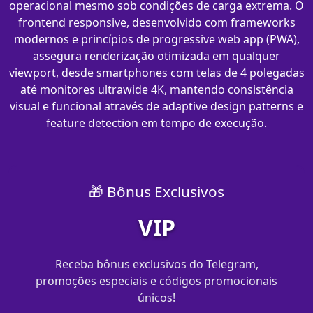
operacional mesmo sob condições de carga extrema. O
frontend responsive, desenvolvido com frameworks
modernos e princípios de progressive web app (PWA),
assegura renderização otimizada em qualquer
viewport, desde smartphones com telas de 4 polegadas
até monitores ultrawide 4K, mantendo consistência
visual e funcional através de adaptive design patterns e
feature detection em tempo de execução.
🎁 Bônus Exclusivos
VIP
Receba bônus exclusivos do Telegram,
promoções especiais e códigos promocionais
únicos!