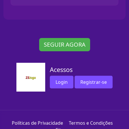
SEGUIR AGORA
Acessos
Login
Registrar-se
Políticas de Privacidade
Termos e Condições