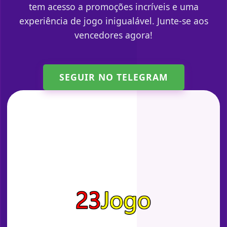
tem acesso a promoções incríveis e uma
experiência de jogo inigualável. Junte-se aos
vencedores agora!
SEGUIR NO TELEGRAM