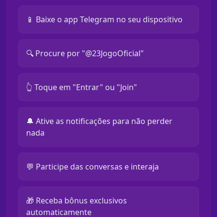
📱 Baixe o app Telegram no seu dispositivo
🔍 Procure por "@23JogoOficial"
👆 Toque em "Entrar" ou "Join"
🔔 Ative as notificações para não perder
nada
💬 Participe das conversas e interaja
🎁 Receba bônus exclusivos
automaticamente