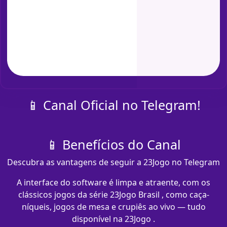
📱 Canal Oficial no Telegram!
📱 Benefícios do Canal
Descubra as vantagens de seguir a 23Jogo no Telegram
A interface do software é limpa e atraente, com os
clássicos jogos da série 23Jogo Brasil , como caça-
níqueis, jogos de mesa e crupiês ao vivo — tudo
disponível na 23Jogo .