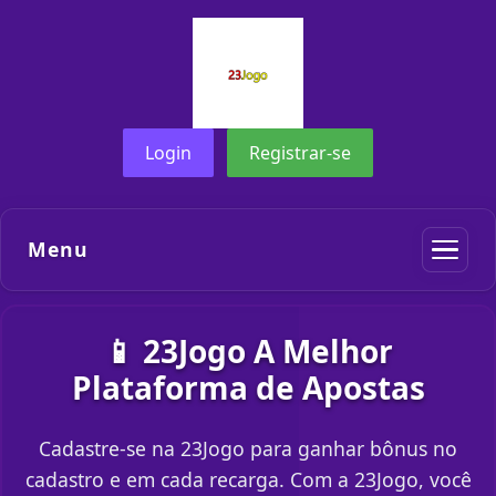
Login
Registrar-se
Menu
📱 23Jogo A Melhor
Plataforma de Apostas
Cadastre-se na 23Jogo para ganhar bônus no
cadastro e em cada recarga. Com a 23Jogo, você