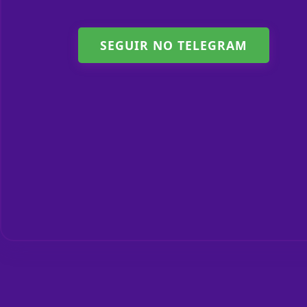
SEGUIR NO TELEGRAM