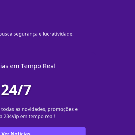
busca segurança e lucratividade.
cias em Tempo Real
24/7
e todas as novidades, promoções e
a 234Vip em tempo real!
Ver Notícias