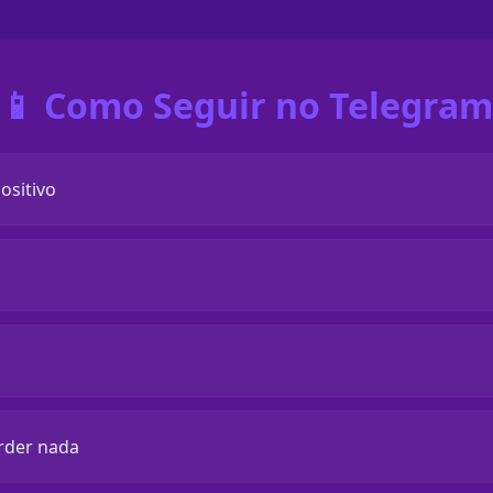
📱 Como Seguir no Telegram
ositivo
erder nada