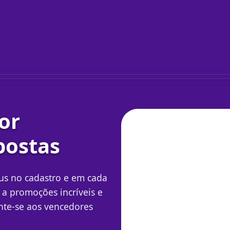
or
postas
us no cadastro e em cada
 a promoções incríveis e
unte-se aos vencedores