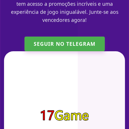
tem acesso a promoções incríveis e uma
experiência de jogo inigualável. Junte-se aos
vencedores agora!
SEGUIR NO TELEGRAM