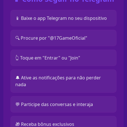
📱 Baixe o app Telegram no seu dispositivo
🔍 Procure por "@17GameOficial"
👆 Toque em "Entrar" ou "Join"
🔔 Ative as notificações para não perder
nada
💬 Participe das conversas e interaja
🎁 Receba bônus exclusivos