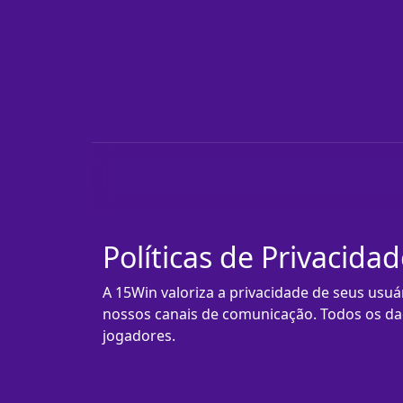
Políticas de Privacida
A 15Win valoriza a privacidade de seus usu
nossos canais de comunicação. Todos os dad
jogadores.