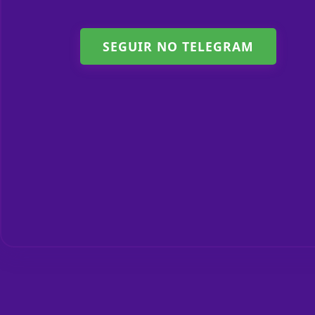
SEGUIR NO TELEGRAM