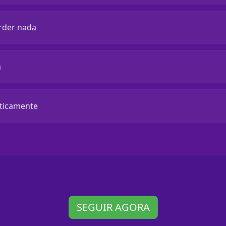
erder nada
a
aticamente
SEGUIR AGORA