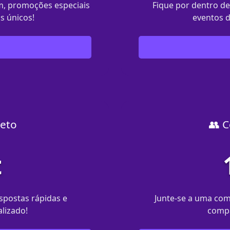
m, promoções especiais
Fique por dentro d
s únicos!
eventos d
reto
👥 
t
espostas rápidas e
Junte-se a uma com
lizado!
compa