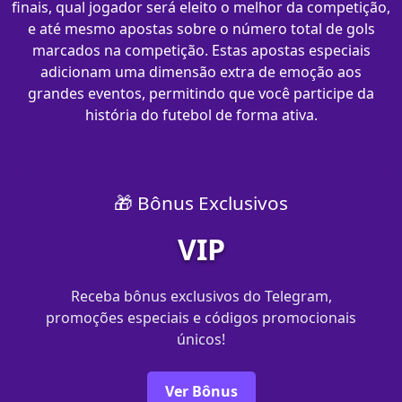
finais, qual jogador será eleito o melhor da competição,
e até mesmo apostas sobre o número total de gols
marcados na competição. Estas apostas especiais
adicionam uma dimensão extra de emoção aos
grandes eventos, permitindo que você participe da
história do futebol de forma ativa.
🎁 Bônus Exclusivos
VIP
Receba bônus exclusivos do Telegram,
promoções especiais e códigos promocionais
únicos!
Ver Bônus