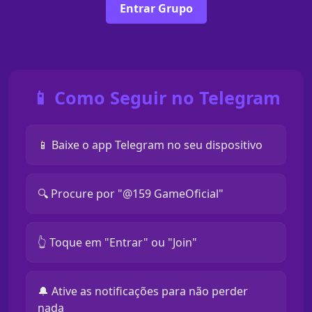
Entrar Grupo
📱 Como Seguir no Telegram
📱 Baixe o app Telegram no seu dispositivo
🔍 Procure por "@159 GameOficial"
👆 Toque em "Entrar" ou "Join"
🔔 Ative as notificações para não perder
nada