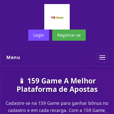
Login
Registrar-se
Menu
📱 159 Game A Melhor
Plataforma de Apostas
Cadastre-se na 159 Game para ganhar bônus no
cadastro e em cada recarga. Com a 159 Game,