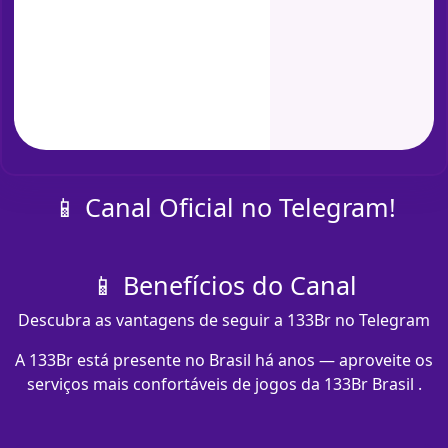
📱 Canal Oficial no Telegram!
📱 Benefícios do Canal
Descubra as vantagens de seguir a 133Br no Telegram
A 133Br está presente no Brasil há anos — aproveite os
serviços mais confortáveis de jogos da 133Br Brasil .