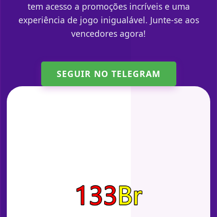
tem acesso a promoções incríveis e uma
experiência de jogo inigualável. Junte-se aos
vencedores agora!
SEGUIR NO TELEGRAM