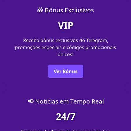
🎁 Bônus Exclusivos
VIP
Receba bônus exclusivos do Telegram,
promoções especiais e códigos promocionais
únicos!
Ver Bônus
📢 Notícias em Tempo Real
24/7