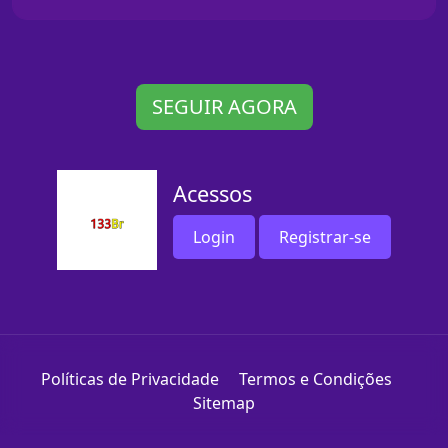
SEGUIR AGORA
Acessos
Login
Registrar-se
Políticas de Privacidade
Termos e Condições
Sitemap