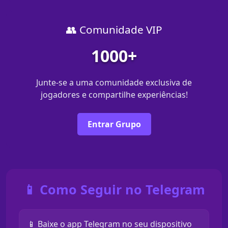
👥 Comunidade VIP
1000+
Junte-se a uma comunidade exclusiva de
jogadores e compartilhe experiências!
Entrar Grupo
📱 Como Seguir no Telegram
📱 Baixe o app Telegram no seu dispositivo