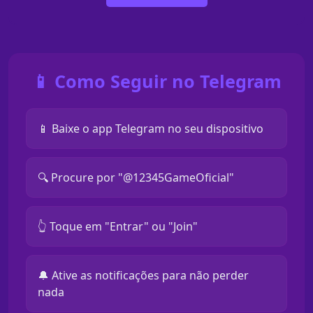
📱 Como Seguir no Telegram
📱 Baixe o app Telegram no seu dispositivo
🔍 Procure por "@12345GameOficial"
👆 Toque em "Entrar" ou "Join"
🔔 Ative as notificações para não perder
nada