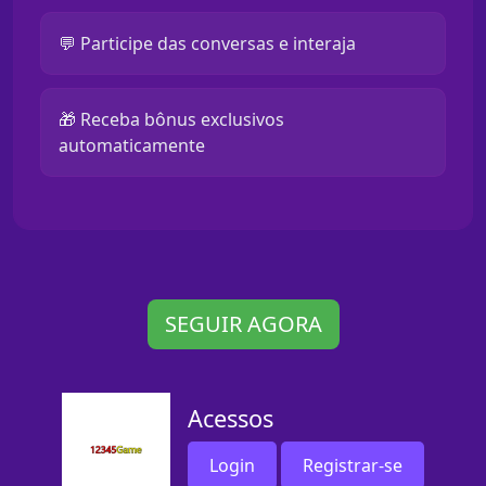
💬 Participe das conversas e interaja
🎁 Receba bônus exclusivos
automaticamente
SEGUIR AGORA
Acessos
Login
Registrar-se