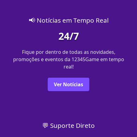
📢 Notícias em Tempo Real
24/7
Fique por dentro de todas as novidades,
promoções e eventos da 12345Game em tempo
real!
Ver Notícias
💬 Suporte Direto